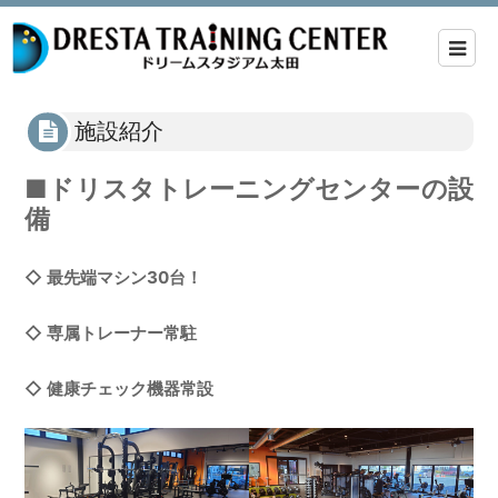
施設紹介
■ドリスタトレーニングセンターの設
備
◇ 最先端マシン30台！
◇ 専属トレーナー常駐
◇ 健康チェック機器常設